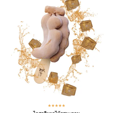
★
★
★
★
★