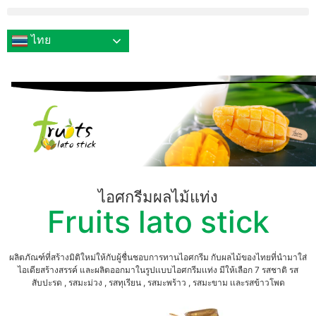
ไทย
ไอศกรีมผลไม้แท่ง
Fruits lato stick
ผลิตภัณฑ์ที่สร้างมิติใหม่ให้กับผู้ชื่นชอบการทานไอศกรีม กับผลไม้ของไทยที่นำมาใส่
ไอเดียสร้างสรรค์ และผลิตออกมาในรูปเเบบไอศกรีมเเท่ง มีให้เลือก 7 รสชาติ รส
สับปะรด , รสมะม่วง , รสทุเรียน , รสมะพร้าว , รสมะขาม เเละรสข้าวโพด