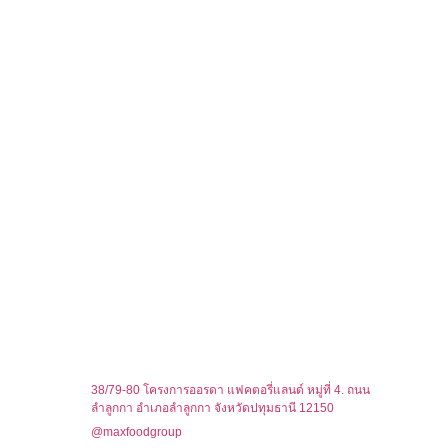
38/79-80 โครงการออรดา แฟคตอรี่แลนด์ หมู่ที่ 4. ถนน
ลำลูกกา อำเภอลำลูกกา จังหวัดปทุมธานี 12150
@maxfoodgroup