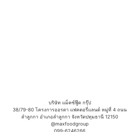
บริษัท แม็คซ์ฟู๊ด กรุ๊ป
38/79-80 โครงการออรดา แฟคตอรี่แลนด์ หมู่ที่ 4 ถนน
ลำลูกกา อำเภอลำลูกกา จังหวัดปทุมธานี 12150
@maxfoodgroup
099-6246266