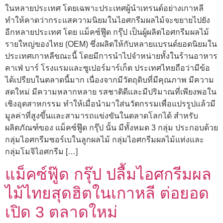
ในหลายประเทศ โดยเฉพาะประเทศผู้นำเทรนด์อย่างเกาหลี
ทำให้คาดว่ากระแสความนิยมในไอศกรีมผลไม้จะขยายไปยัง
อีกหลายประเทศ โดย แม็คซ์ฟู๊ด กรุ๊ป เป็นผู้ผลิตไอศกรีมผลไม้
รายใหญ่ของไทย (OEM) ซึ่งผลิตให้กับหลายแบรนด์ยอดนิยมใน
ประเทศเกาหลีขณะนี้ โดยมีการนำไปจำหน่ายทั้งในร้านอาหาร
คาเฟ่ บาร์ โรงแรมและซูเปอร์มาร์เก็ต ประเทศไทยถือว่ามีข้อ
ได้เปรียบในตลาดนี้มาก เนื่องจากมีวัตถุดิบที่มีคุณภาพ มีความ
สดใหม่ มีความหลากหลาย รสชาติดีและมีปริมาณที่เพียงพอใน
เชิงอุตสาหกรรม ทำให้เมื่อนำมาใส่นวัตกรรมเพื่อแปรรูปแล้วมี
มูลค่าที่สูงขึ้นและสามารถแข่งขันในตลาดโลกได้ สำหรับ
ผลิตภัณฑ์ของ แม็คซ์ฟู๊ด กรุ๊ป นั้น มีทั้งหมด 3 กลุ่ม ประกอบด้วย
กลุ่มไอศกรีมซอร์เบในลูกผลไม้ กลุ่มไอศกรีมผลไม้แท่งและ
กลุ่มโมจิไอศกรีม […]
แม็คซ์ฟู๊ด กรุ๊ป ปลื้มไอศกรีมผล
ไม้ไทยสุดฮิตในเกาหลี ต่อยอด
เปิด 3 ตลาดใหม่