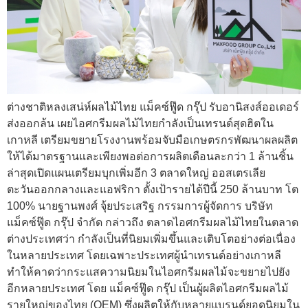
ต่างชาติหลงเสน่ห์ผลไม้ไทย แม็คซ์ฟู๊ด กรุ๊ป รับอานิสงส์ออเดอร์
ส่งออกล้น เผยไอศกรีมผลไม้ไทยกำลังเป็นเทรนด์สุดฮิตใน
เกาหลี เตรียมขยายโรงงานพร้อมจับมือเกษตรกรพัฒนาผลผลิต
ให้ได้มาตรฐานและเพียงพอต่อการผลิตเดือนละกว่า 1 ล้านชิ้น
ล่าสุดเปิดแผนเตรียมบุกเพิ่มอีก 3 ตลาดใหญ่ ออสเตรเลีย
ตะวันออกกลางและแอฟริกา ตั้งเป้ารายได้ปีนี้ 250 ล้านบาท โต
100% นายฐานพงศ์ จุ้ยประเสริฐ กรรมการผู้จัดการ บริษัท
แม็คซ์ฟู๊ด กรุ๊ป จำกัด กล่าวถึง ตลาดไอศกรีมผลไม้ไทยในตลาด
ต่างประเทศว่า กำลังเป็นที่นิยมเพิ่มขึ้นและเติบโตอย่างต่อเนื่อง
ในหลายประเทศ โดยเฉพาะประเทศผู้นำเทรนด์อย่างเกาหลี
ทำให้คาดว่ากระแสความนิยมในไอศกรีมผลไม้จะขยายไปยัง
อีกหลายประเทศ โดย แม็คซ์ฟู๊ด กรุ๊ป เป็นผู้ผลิตไอศกรีมผลไม้
รายใหญ่ของไทย (OEM) ซึ่งผลิตให้กับหลายแบรนด์ยอดนิยมใน