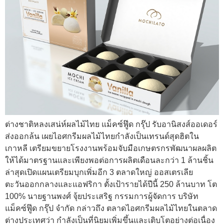
ต่างชาติหลงเสน่ห์ผลไม้ไทย แม็คซ์ฟู๊ด กรุ๊ป รับอานิสงส์ออเดอร์
ส่งออกล้น เผยไอศกรีมผลไม้ไทยกำลังเป็นเทรนด์สุดฮิตใน
เกาหลี เตรียมขยายโรงงานพร้อมจับมือเกษตรกรพัฒนาผลผลิต
ให้ได้มาตรฐานและเพียงพอต่อการผลิตเดือนละกว่า 1 ล้านชิ้น
ล่าสุดเปิดแผนเตรียมบุกเพิ่มอีก 3 ตลาดใหญ่ ออสเตรเลีย
ตะวันออกกลางและแอฟริกา ตั้งเป้ารายได้ปีนี้ 250 ล้านบาท โต
100% นายฐานพงศ์ จุ้ยประเสริฐ กรรมการผู้จัดการ บริษัท
แม็คซ์ฟู๊ด กรุ๊ป จำกัด กล่าวถึง ตลาดไอศกรีมผลไม้ไทยในตลาด
ต่างประเทศว่า กำลังเป็นที่นิยมเพิ่มขึ้นและเติบโตอย่างต่อเนื่อง