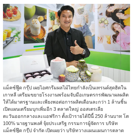
แม็คซ์ฟู๊ด กรุ๊ป เผยไอศกรีมผลไม้ไทยกำลังเป็นเทรนด์สุดฮิตใน
เกาหลี เตรียมขยายโรงงานพร้อมจับมือเกษตรกรพัฒนาผลผลิต
ให้ได้มาตรฐานและเพียงพอต่อการผลิตเดือนละกว่า 1 ล้านชิ้น
เปิดแผนเตรียมบุกเพิ่มอีก 3 ตลาดใหญ่ ออสเตรเลีย
ตะวันออกกลางและแอฟริกา ตั้งเป้ารายได้ปีนี้ 250 ล้านบาท โต
100% นายฐานพงศ์ จุ้ยประเสริฐ กรรมการผู้จัดการ บริษัท
แม็คซ์ฟู๊ด กรุ๊ป จำกัด เปิดเผยว่า บริษัทวางแผนแผนการตลาด