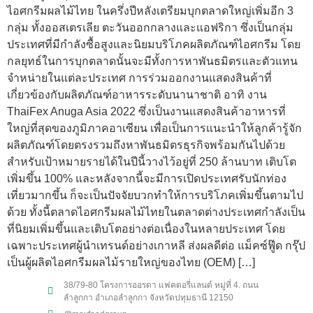
ไอศกรีมผลไม้ไทย ในครึ่งปีหลังเตรียมบุกตลาดใหญ่เพิ่มอีก 3
กลุ่ม ทั้งออสเตรเลีย ตะวันออกกลางและแอฟริกา ซึ่งเป็นกลุ่ม
ประเทศที่มีกำลังซื้อสูงและนิยมบริโภคผลิตภัณฑ์ไอศกรีม โดย
กลยุทธ์ในการบุกตลาดนั้นจะมีทั้งการหาพันธมิตรและตัวแทน
จำหน่ายในแต่ละประเทศ การร่วมออกงานแสดงสินค้าที่
เกี่ยวข้องกับผลิตภัณฑ์อาหารระดับนานาชาติ อาทิ งาน
ThaiFex Anuga Asia 2022 ซึ่งเป็นงานแสดงสินค้าอาหารที่
ใหญ่ที่สุดของภูมิภาคอาเซียน เพื่อเป็นการแนะนำให้ลูกค้ารู้จัก
ผลิตภัณฑ์โดยตรงรวมถึงหาพันธมิตรธุรกิจพร้อมกันไปด้วย
สำหรับเป้าหมายรายได้ในปีนี้วางไว้อยู่ที่ 250 ล้านบาท เติบโต
เพิ่มขึ้น 100% และหลังจากนี้จะมีการเปิดประเทศรับนักท่อง
เที่ยวมากขึ้น ก็จะเป็นปัจจัยบวกทำให้การบริโภคเพิ่มขึ้นตามไป
ด้วย ทั้งนี้ตลาดไอศกรีมผลไม้ไทยในตลาดต่างประเทศกำลังเป็น
ที่นิยมเพิ่มขึ้นและเติบโตอย่างต่อเนื่องในหลายประเทศ โดย
เฉพาะประเทศผู้นำเทรนด์อย่างเกาหลี ส่งผลดีต่อ แม็คซ์ฟู๊ด กรุ๊ป
เป็นผู้ผลิตไอศกรีมผลไม้รายใหญ่ของไทย (OEM) […]
38/79-80 โครงการออรดา แฟคตอรี่แลนด์ หมู่ที่ 4. ถนน
ลำลูกกา อำเภอลำลูกกา จังหวัดปทุมธานี 12150