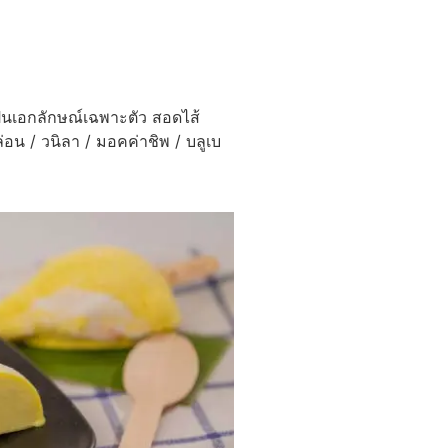
ป็นเอกลักษณ์เฉพาะตัว สอดไส้
่อน / วนิลา / มอคค่าชิพ / บลูเบ