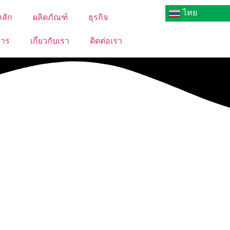
ไทย
หลัก
ผลิตภัณฑ์
ธุรกิจ
สาร
เกี่ยวกับเรา
ติดต่อเรา